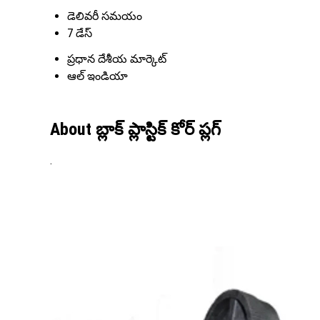
డెలివరీ సమయం
7 డేస్
ప్రధాన దేశీయ మార్కెట్
ఆల్ ఇండియా
About బ్లాక్ ప్లాస్టిక్ కోర్ ప్లగ్
.