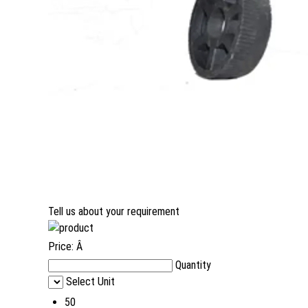
Tell us about your requirement
Price:
Â
Quantity
Select Unit
50