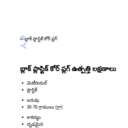
బ్లాక్ ప్లాస్టిక్ కోర్ ప్లగ్ ఉత్పత్తి లక్షణాలు
మెటీరియల్
ప్లాస్టిక్
బరువు
30-70 గ్రాములు (గ్రా)
కాఠిన్యం
దృఢమైన