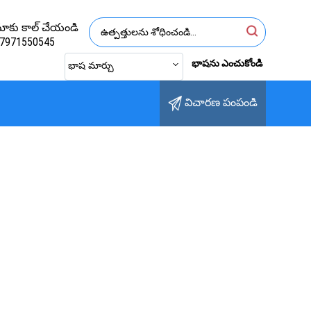
ాకు కాల్ చేయండి
7971550545
భాషను ఎంచుకోండి
భాష మార్చు
విచారణ పంపండి