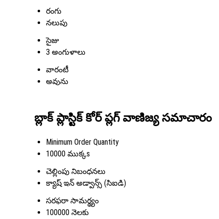
రంగు
నలుపు
సైజు
3 అంగుళాలు
వారంటీ
అవును
బ్లాక్ ప్లాస్టిక్ కోర్ ప్లగ్ వాణిజ్య సమాచారం
Minimum Order Quantity
10000 ముక్కs
చెల్లింపు నిబంధనలు
క్యాష్ ఇన్ అడ్వాన్స్ (సిఐడి)
సరఫరా సామర్థ్యం
100000 నెలకు