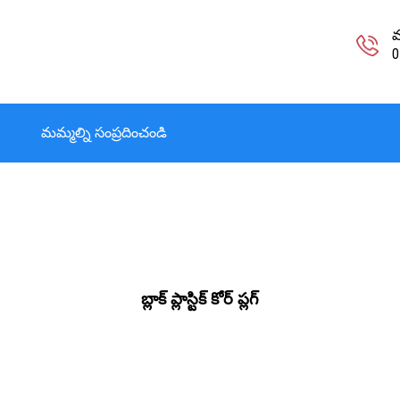
మ
0
మమ్మల్ని సంప్రదించండి
బ్లాక్ ప్లాస్టిక్ కోర్ ప్లగ్