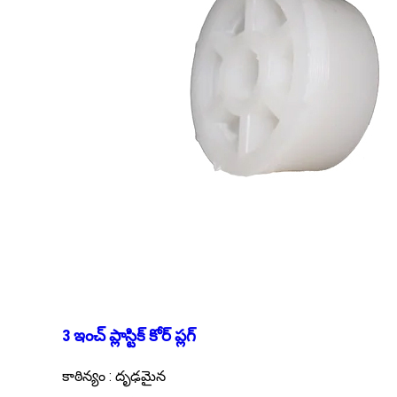
3 ఇంచ్ ప్లాస్టిక్ కోర్ ప్లగ్
కాఠిన్యం : దృఢమైన