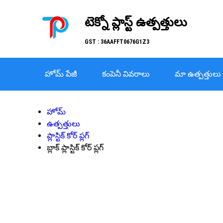
టెక్నో ప్లాస్ట్ ఉత్పత్తులు
GST : 36AAFFT0676G1Z3
హోమ్ పేజీ
కంపెనీ వివరాలు
మా ఉత్పత్తులు
హోమ్
ఉత్పత్తులు
ప్లాస్టిక్ కోర్ ప్లగ్
బ్లాక్ ప్లాస్టిక్ కోర్ ప్లగ్